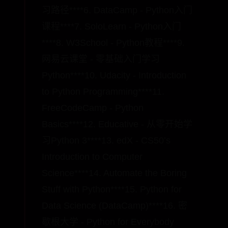
习路径****6. DataCamp - Python入门
课程****7. SoloLearn - Python入门
****8. W3School - Python教程****9.
网易云课堂 - 零基础入门学习
Python****10. Udacity - Introduction
to Python Programming****11.
FreeCodeCamp - Python
Basics****12. Educative - 从零开始学
习Python 3****13. edX - CS50’s
Introduction to Computer
Science****14. Automate the Boring
Stuff with Python****15. Python for
Data Science (DataCamp)****16. 密
歇根大学 - Python for Everybody