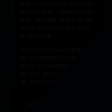
介绍：** 这是一个由五个课程组成的
专业化学习路径，适合完全的编程初
学者。课程包括测验和评估，帮助强
化学习，由密歇根大学授课，已有近
300万学生注册。
总结 📜学习Python从未如此简单和免
费！无论你是编程新手还是有经验的
开发者，这些网站和教程都能帮助你
提升技能。希望你能充分利用这些资
源，快速掌握Python编程语言。
燕麦三杯骨是哪
b站id怎
个地方的菜
么看